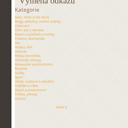
Výměna odkazů
Kategorie
Auto, moto a vše okolo
Blogy, webziny, osobní stránky
Cestovaní
Dům, byt a zahrada
Elektro a počítače a mobily
Finance, ekonomika
Hry
Hudba, film
Internet
Móda, kosmetika
Obchody, eshopy
Restaurace a pohostinství
Řemesla
Služby
Sport
Úřady, instituce a sdružení
Vzdělání a věda
Zdraví a zdravotnictví
Zvířata, příroda
Ostatní
Sdílet
|