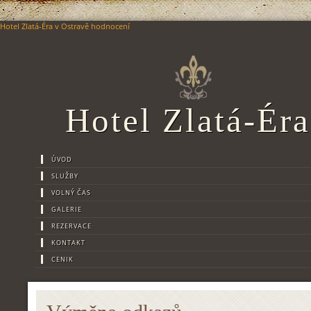
Hotel Zlatá-Éra
v Ostravě
hodnocení
Hotel Zlatá-Éra
ÚVOD
SLUŽBY
VOLNÝ ČAS
GALERIE
REZERVACE
KONTAKT
CENIK