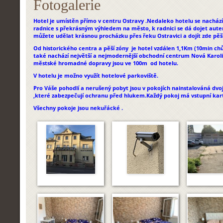
Fotogalerie
Hotel je umístěn přímo v centru Ostravy .Nedaleko hotelu se nacház
radnice s překrásným výhledem na město, k radnici se dá dojet aute
můžete udělat krásnou procházku přes řeku Ostravici a dojít zde pě
Od historického centra a pěší zóny je hotel vzdálen 1,1Km (10min ch
také nachází
největší a nejmodernější obchodní centrum Nová Karoli
městské hromadné dopravy jsou ve 100m od hotelu.
V hotelu je možno využít hotelové parkoviště.
Pro Váše pohodlí a nerušený pobyt jsou v pokojích nainstalováná dvo
,které zabezpečují ochranu před hlukem.Každý pokoj má vstupní kar
Všechny pokoje jsou nekuřácké .