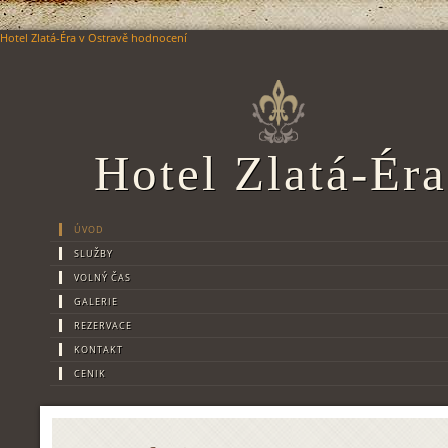
Hotel Zlatá-Éra
v Ostravě
hodnocení
Hotel Zlatá-Éra
ÚVOD
SLUŽBY
VOLNÝ ČAS
GALERIE
REZERVACE
KONTAKT
CENIK