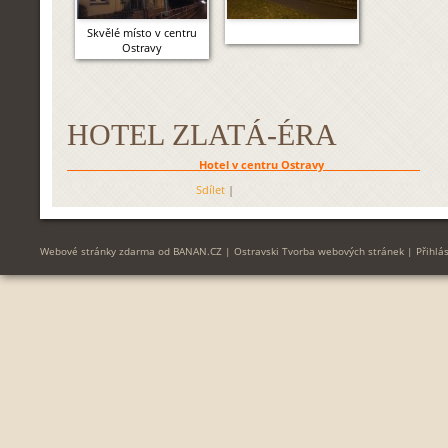
Skvělé místo v centru
Ostravy
HOTEL ZLATÁ-ÉRA
Hotel v centru Ostravy
Sdílet
|
Webové stránky zdarma
od
BANAN.CZ
|
Ostravski Tvorba webových stránek
|
Přihlás