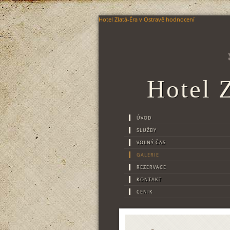
Hotel Zlatá-Éra
v Ostravě
hodnocení
Hotel 
ÚVOD
SLUŽBY
VOLNÝ ČAS
GALERIE
REZERVACE
KONTAKT
CENIK