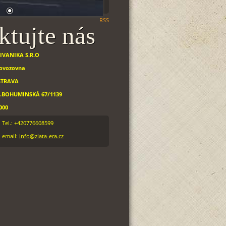
RSS
ktujte nás
.IVANIKA S.R.O
ovozovna
STRAVA
.BOHUMINSKÁ 67/1139
000
Tel.: +420776608599
email:
info@zlata-era.cz