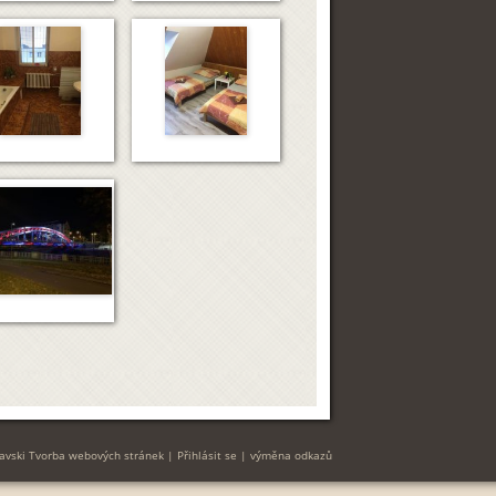
avski Tvorba webových stránek
|
Přihlásit se
|
výměna odkazů