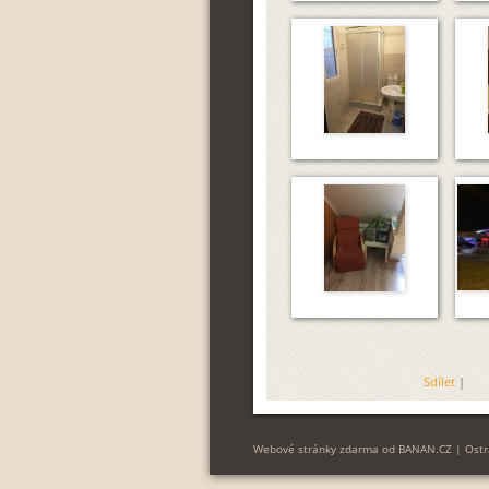
Sdílet
|
Webové stránky zdarma
od
BANAN.CZ
|
Ostr