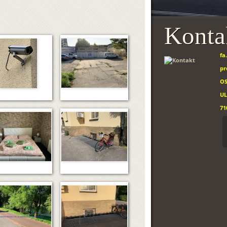
Konta
fa
pr
O
UL
71